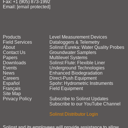
Fax: +1 (905) 873‑1992
Email:
[email protected]
Products
Level Measurement Devices
Field Services
Dataloggers & Telemetry
About
Solinst Eureka: Water Quality Probes
Contact Us
Groundwater Samplers
Papers
Multilevel Systems
Downloads
Solinst Flute: Flexible Liner
Events
Underground Technologies
News
Enhanced Biodegradation
Careers
Direct‑Push Equipment
Español
Spohr: Hydrometric Instruments
Français
Field Equipment
Site Map
Privacy Policy
Subscribe to Solinst Updates
Subscribe to our YouTube Channel
Solinst Distributor Login
Solinst and its employees will provide assistance to allow