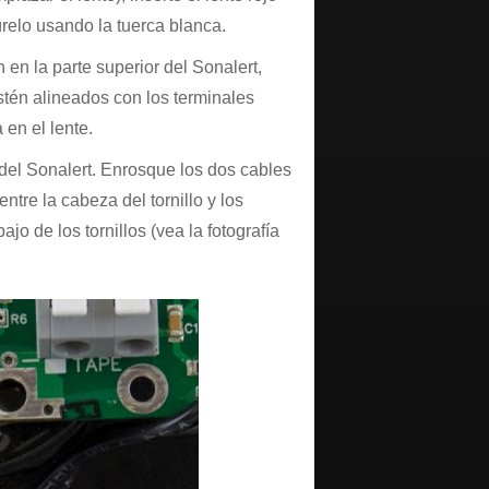
úrelo usando la tuerca blanca.
 en la parte superior del Sonalert,
tén alineados con los terminales
 en el lente.
s del Sonalert. Enrosque los dos cables
entre la cabeza del tornillo y los
o de los tornillos (vea la fotografía