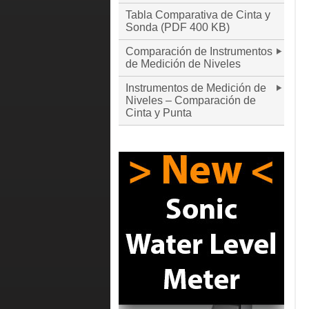
Tabla Comparativa de Cinta y
Sonda (PDF 400 KB)
Comparación de Instrumentos
de Medición de Niveles
Instrumentos de Medición de
Niveles – Comparación de
Cinta y Punta