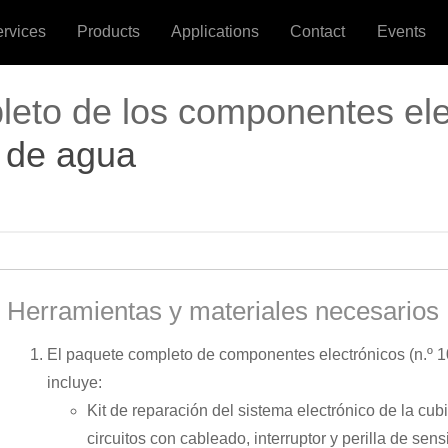
ervices
Products
Applications
Contact
Events
to de los componentes elec
l de agua
Herramientas y materiales necesarios
El paquete completo de componentes electrónicos (n.º
incluye:
Kit de reparación del sistema electrónico de la cubi
circuitos con cableado, interruptor y perilla de sensi