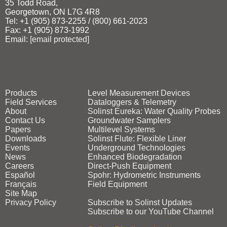
35 Todd Road,
Georgetown, ON L7G 4R8
Tel: +1 (905) 873‑2255 / (800) 661‑2023
Fax: +1 (905) 873‑1992
Email:
[email protected]
Products
Level Measurement Devices
Field Services
Dataloggers & Telemetry
About
Solinst Eureka: Water Quality Probes
Contact Us
Groundwater Samplers
Papers
Multilevel Systems
Downloads
Solinst Flute: Flexible Liner
Events
Underground Technologies
News
Enhanced Biodegradation
Careers
Direct‑Push Equipment
Español
Spohr: Hydrometric Instruments
Français
Field Equipment
Site Map
Privacy Policy
Subscribe to Solinst Updates
Subscribe to our YouTube Channel