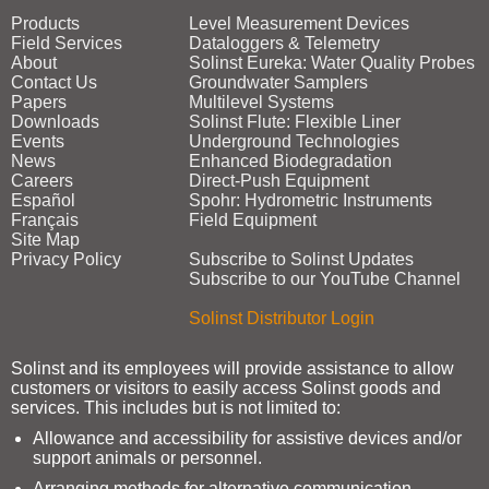
Products
Level Measurement Devices
Field Services
Dataloggers & Telemetry
About
Solinst Eureka: Water Quality Probes
Contact Us
Groundwater Samplers
Papers
Multilevel Systems
Downloads
Solinst Flute: Flexible Liner
Events
Underground Technologies
News
Enhanced Biodegradation
Careers
Direct‑Push Equipment
Español
Spohr: Hydrometric Instruments
Français
Field Equipment
Site Map
Privacy Policy
Subscribe to Solinst Updates
Subscribe to our YouTube Channel
Solinst Distributor Login
Solinst and its employees will provide assistance to allow
customers or visitors to easily access Solinst goods and
services. This includes but is not limited to:
Allowance and accessibility for assistive devices and/or
support animals or personnel.
Arranging methods for alternative communication