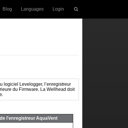
Blog
Languages
Login
u logiciel Levelogger, l’enregistreur
érieure du Firmware. La Wellhead doit
e.
 de l'enregistreur AquaVent