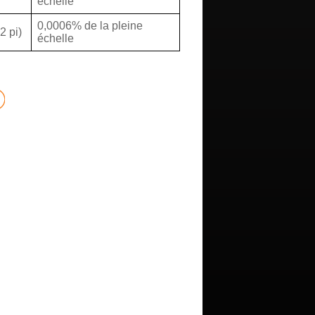
échelle
0,0006% de la pleine
2 pi)
échelle