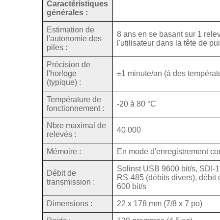
Caractéristiques
générales :
Estimation de
8 ans en se basant sur 1 rele
l'autonomie des
l'utilisateur dans la tête de p
piles :
Précision de
l'horloge
±1 minute/an (à des températu
(typique) :
Température de
-20 à 80 °C
fonctionnement :
Nbre maximal de
40 000
relevés :
Mémoire :
En mode d'enregistrement co
Solinst USB 9600 bit/s, SD
Débit de
RS-485 (débits divers), débit
transmission :
600 bit/s
Dimensions :
22 x 178 mm (7/8 x 7 po)