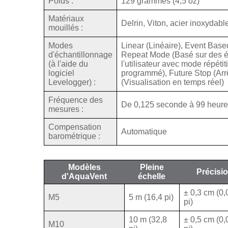
Poids :
129 grammes (4,5 oz)
Matériaux
Delrin, Viton, acier inoxydab
mouillés :
Modes
Linear (Linéaire), Event Bas
d'échantillonnage
Repeat Mode (Basé sur des 
(à l'aide du
l'utilisateur avec mode répéti
logiciel
programmé), Future Stop (Ar
Levelogger) :
(Visualisation en temps réel)
Fréquence des
De 0,125 seconde à 99 heur
mesures :
Compensation
Automatique
barométrique :
Modèles
Pleine
Précisi
d'AquaVent
échelle
± 0,3 cm (0
M5
5 m (16,4 pi)
pi)
10 m (32,8
± 0,5 cm (0
M10