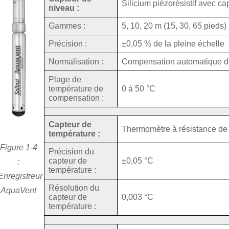
Silicium piézorésistif avec ca
niveau :
Gammes :
5, 10, 20 m (15, 30, 65 pieds)
Précision :
±0,05 % de la pleine échelle
Normalisation :
Compensation automatique de
Plage de
température de
0 à 50 °C
compensation :
Capteur de
Thermomètre à résistance de 
température :
Figure 1-4
Précision du
capteur de
±0,05 °C
:
température :
Enregistreur
Résolution du
AquaVent
capteur de
0,003 °C
température :