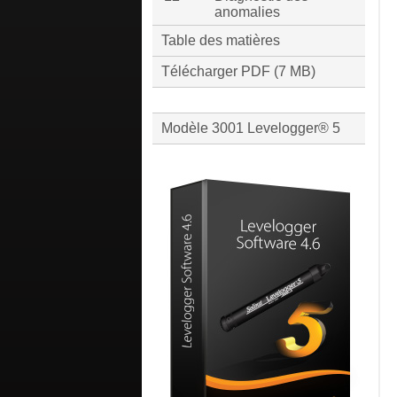
anomalies
Table des matières
Télécharger PDF (7 MB)
Modèle 3001 Levelogger® 5