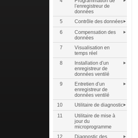
4
Programmation de
l'enregistreur de
données
5
Contrôle des données
6
Compensation des
données
7
Visualisation en
temps réel
8
Installation d'un
enregistreur de
données ventilé
9
Entretien d'un
enregistreur de
données ventilé
10
Utilitaire de diagnostic
11
Utilitaire de mise à
jour du
microprogramme
12
Diagnostic des