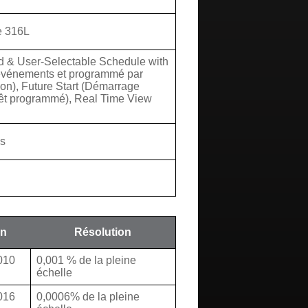
le 316L
ed & User-Selectable Schedule with
événements et programmé par
tion), Future Start (Démarrage
rêt programmé), Real Time View
es
on
Résolution
,010
0,001 % de la pleine
échelle
,016
0,0006% de la pleine