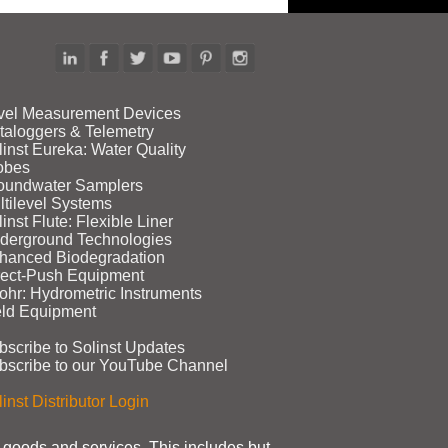
vel Measurement Devices
taloggers & Telemetry
linst Eureka: Water Quality
obes
oundwater Samplers
ltilevel Systems
inst Flute: Flexible Liner
derground Technologies
hanced Biodegradation
rect‑Push Equipment
ohr: Hydrometric Instruments
eld Equipment
bscribe to Solinst Updates
bscribe to our YouTube Channel
inst Distributor Login
t goods and services. This includes but