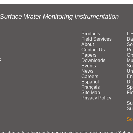
Surface Water Monitoring Instrumentation
Products
Le
Field Services
Da
About
So
Contact Us
Pr
Papers
Gr
3
Downloads
Mu
Events
Sol
News
Un
Careers
En
Español
Di
Français
Sp
Site Map
Fi
Privacy Policy
Su
Su
Sol
assistance to allow customers or visitors to easily access Solins