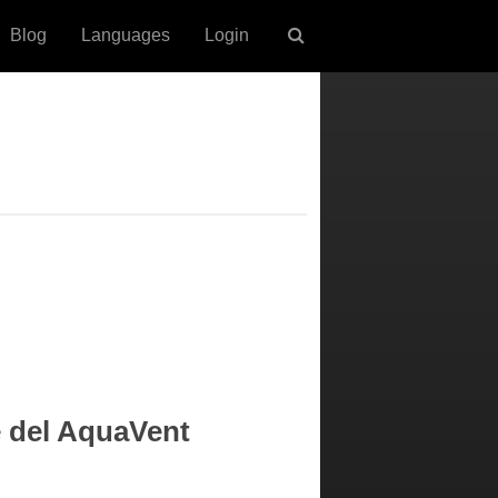
Blog
Languages
Login
e del AquaVent