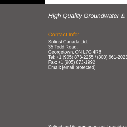
High Quality Groundwater & 
Contact Info:
Solinst Canada Ltd.
35 Todd Road,
Georgetown, ON L7G 4R8
Tel: +1 (905) 873‑2255 / (800) 661‑202
Fax: +1 (905) 873‑1992
Email:
[email protected]
Solinst and its employees will provide 