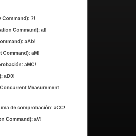
ry Command): ?!
cation Command): aI!
Command): aAb!
nt Command): aM!
probación: aMC!
: aD0!
rt Concurrent Measurement
 suma de comprobación: aCC!
tion Command): aV!