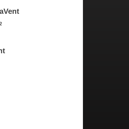
uaVent
2
nt