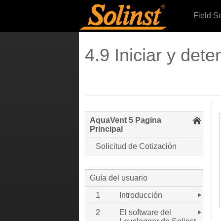
Field S
4.9 Iniciar y det
AquaVent 5 Pagina
Principal
Solicitud de Cotización
Guía del usuario
1
Introducción
2
El software del