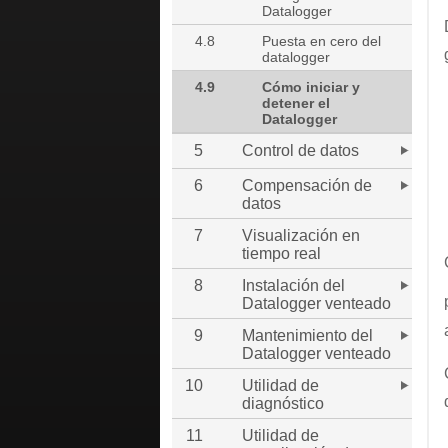
Datalogger
4.8
Puesta en cero del
datalogger
4.9
Cómo iniciar y
detener el
Datalogger
5
Control de datos
6
Compensación de
datos
7
Visualización en
tiempo real
8
Instalación del
Datalogger venteado
9
Mantenimiento del
Datalogger venteado
10
Utilidad de
diagnóstico
11
Utilidad de