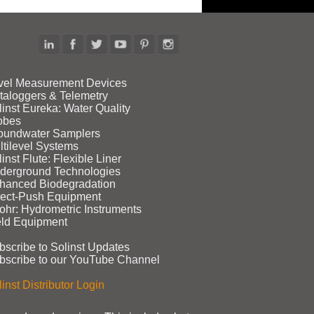
vel Measurement Devices
taloggers & Telemetry
linst Eureka: Water Quality
obes
oundwater Samplers
ltilevel Systems
inst Flute: Flexible Liner
derground Technologies
hanced Biodegradation
rect‑Push Equipment
ohr: Hydrometric Instruments
eld Equipment
bscribe to Solinst Updates
bscribe to our YouTube Channel
inst Distributor Login