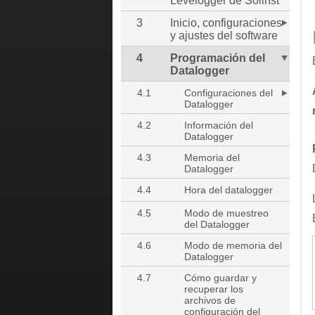
Levelogger de Solinst
3
Inicio, configuraciones
y ajustes del software
4
Programación del
Datalogger
4.1
Configuraciones del
Datalogger
4.2
Información del
Datalogger
4.3
Memoria del
Datalogger
4.4
Hora del datalogger
4.5
Modo de muestreo
del Datalogger
4.6
Modo de memoria del
Datalogger
4.7
Cómo guardar y
recuperar los
archivos de
configuración del