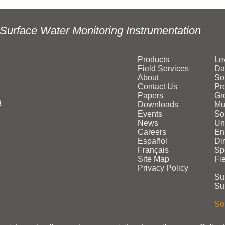
Surface Water Monitoring Instrumentation
Products
Le
Field Services
Da
About
So
Contact Us
Pr
Papers
Gr
3
Downloads
Mu
Events
Sol
News
Un
Careers
En
Español
Di
Français
Sp
Site Map
Fi
Privacy Policy
Su
Su
Sol